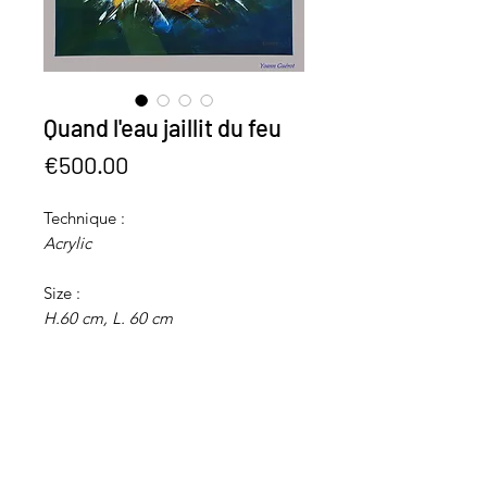
Quand l'eau jaillit du feu
Price
€500.00
Technique :
Acrylic
Size :
H.60
cm, L. 60
cm
Support :
Painted on canvas